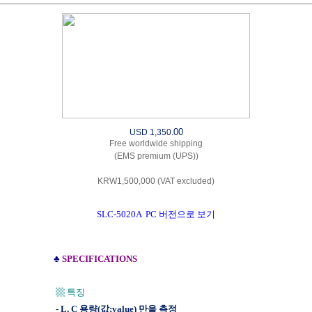
00
USD 1,350.
Free worldwide shipping
(EMS premium (UPS))
KRW1,500,000 (VAT excluded)
SLC-5020A PC 버전으로 보기
♣
SPECIFICATIONS
▩ 특징
- L, C 용량(값;value) 만을 측정