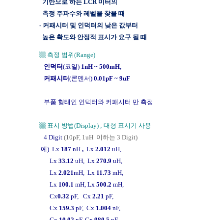
기반으로 하는 LCR 미터의
측정 주파수와 레벨을 찾을 때
- 커패시터 및 인덕터의 낮은 값부터
높은 확도와 안정적 표시가 요구 될 때
▩ 측정 범위(Range)
인덕터
(코일)
1nH ~ 500mH,
커패시터
(콘덴서)
0.01pF ~ 9uF
부품 형태인 인덕터와 커패시터 만 측정
▩ 표시 방법(Display) ;
대형 표시기 사용
4 Digit
(10pF, 1uH 이하는 3 Digit)
예)
Lx
187
nH
,
Lx
2.012
uH,
Lx
33.12
uH, Lx
270.9
uH,
Lx
2.021
mH, Lx
11.73
mH,
Lx
100.1
mH, Lx
500.2
mH,
Cx
0.32
pF, Cx
2.21
pF,
Cx
159.3
pF, Cx
1.004
nF,
Cx
10.02
nF, Cx
980.5
nF,